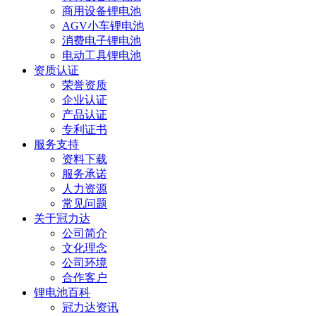
商用设备锂电池
AGV小车锂电池
消费电子锂电池
电动工具锂电池
资质认证
荣誉资质
企业认证
产品认证
专利证书
服务支持
资料下载
服务承诺
人力资源
常见问题
关于冠力达
公司简介
文化理念
公司环境
合作客户
锂电池百科
冠力达资讯