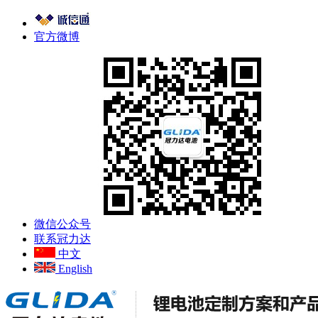
官方微博
微信公众号
联系冠力达
中文
English