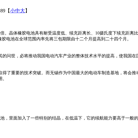
89
【
小
中
大
】
一倍。
晶体橡胶电池具有耐受温度低、续充距离长、10摄氏度下续充距离比
橡胶电池在全球范围内率先将三包期限由十二个月提高到二十四个月。
其的问世，必将推动我国电动汽车产业的整体技术水平的提高，使我国在
取得了重要的技术突破。而无锡作为中国最大的电动车制造基地，将会推
用。
电池，里面加入了一些特别的结晶，在低温下，它的续航能力要高于一般